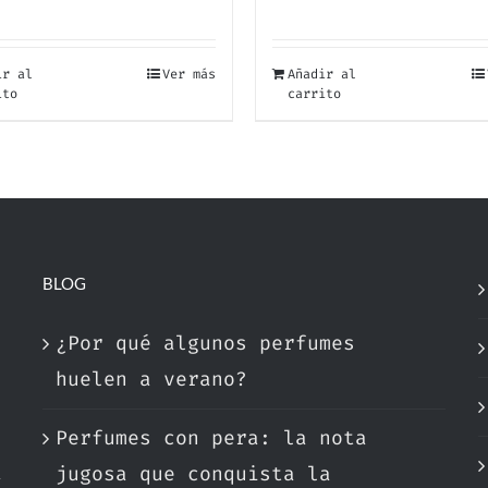
Valorado
con
5.00
de 5
ir al
Ver más
Añadir al
ito
carrito
BLOG
¿Por qué algunos perfumes
huelen a verano?
Perfumes con pera: la nota
a
jugosa que conquista la