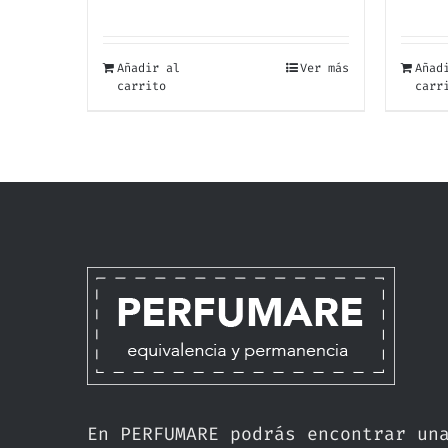
Añadir al
Ver más
Añad
carrito
carr
En PERFUMARE podrás encontrar un