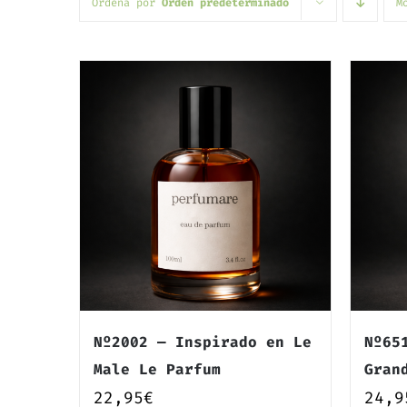
Ordena por
Orden predeterminado
M
Nº2002 — Inspirado en Le
Nº65
Male Le Parfum
Gran
22,95
€
24,9