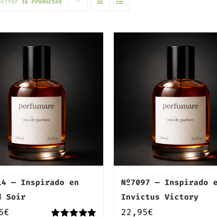
ostrar
16 Productos
14 — Inspirado en
Nº7097 — Inspirado 
d Soir
Invictus Victory
5
€
22,95
€