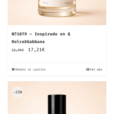
Nº1079 — Inspirado en Q
Dolce&Gabbana
El
El
17,21
€
22,95
€
precio
precio
original
actual
Añadir al carrito
Ver más
era:
es:
22,95€.
17,21€.
-25%