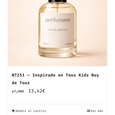
Nº251 — Inspirado en Tous Kids Boy
de Tous
El
El
13,42
€
17,90
€
precio
precio
original
actual
Añadir al carrito
Ver más