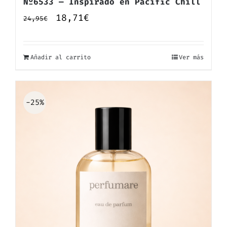
Nº6533 — Inspirado en Pacific Chill
El
El
18,71
€
24,95
€
precio
precio
original
actual
Añadir al carrito
Ver más
era:
es:
24,95€.
18,71€.
-25%