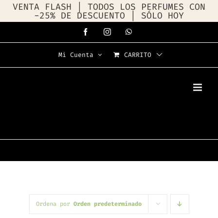
VENTA FLASH | TODOS LOS PERFUMES CON
-25% DE DESCUENTO | SÓLO HOY
Saltar
Facebook
Instagram
WhatsApp
al
Mi Cuenta
CARRITO
contenido
Ordena por
Orden predeterminado