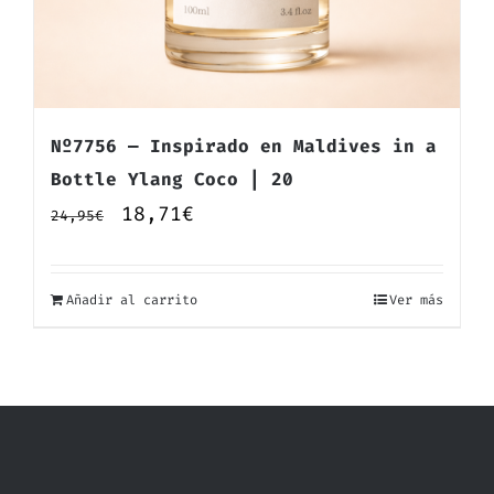
Nº7756 — Inspirado en Maldives in a
Bottle Ylang Coco | 20
El
El
18,71
€
24,95
€
precio
precio
original
actual
Añadir al carrito
Ver más
era:
es:
24,95€.
18,71€.