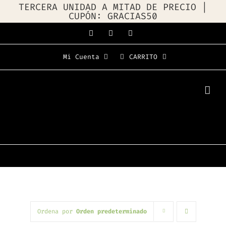
TERCERA UNIDAD A MITAD DE PRECIO |
CUPÓN: GRACIAS50
Saltar
Facebook
Instagram
WhatsApp
al
Mi Cuenta
CARRITO
contenido
Ordena por
Orden predeterminado