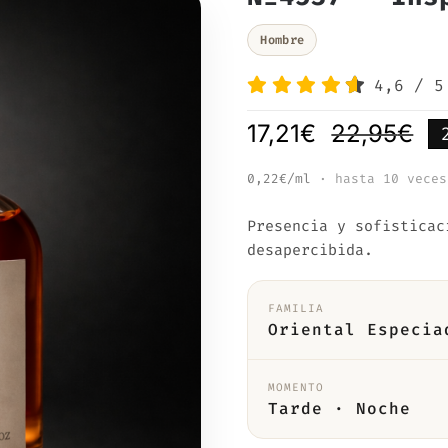
Hombre
4,6
/
5
17,21
€
22,95
€
El
El
pre
pre
0,22€/ml
· hasta 10 veces
ori
act
Presencia y sofisticac
era
es:
desapercibida.
22
17,
FAMILIA
Oriental Especia
MOMENTO
Tarde · Noche