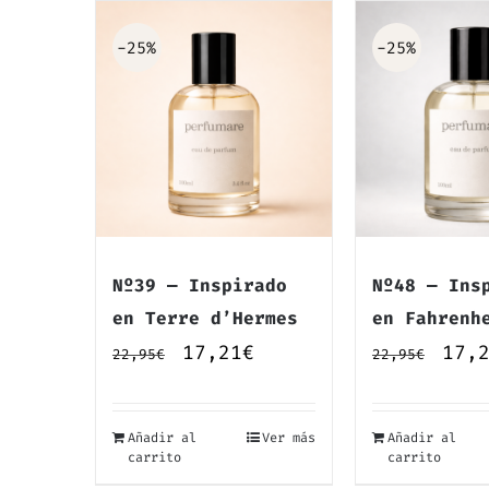
-25%
-25%
Nº39 — Inspirado
Nº48 — Ins
en Terre d’Hermes
en Fahrenh
El
El
El
17,21
€
17,
22,95
€
22,95
€
precio
precio
prec
original
actual
orig
Añadir al
Ver más
Añadir al
era:
es:
era:
carrito
carrito