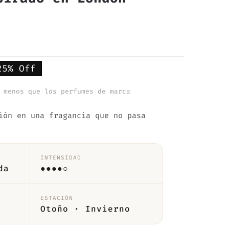
25% Off
cio
cio
 menos que los perfumes de marca
ginal
ual
ión en una fragancia que no pasa
:
,95€.
21€.
INTENSIDAD
da
●●●●○
ESTACIÓN
Otoño · Invierno