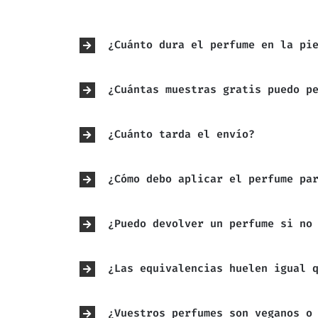
22,95€.
17,21€.
22,9
¿Cuánto dura el perfume en la pi
¿Cuántas muestras gratis puedo p
¿Cuánto tarda el envío?
¿Cómo debo aplicar el perfume pa
¿Puedo devolver un perfume si no
¿Las equivalencias huelen igual 
¿Vuestros perfumes son veganos o