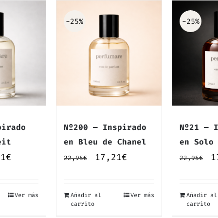
-25%
-25%
pirado
Nº200 — Inspirado
Nº21 — 
eit
en Bleu de Chanel
en Solo
El
El
El
E
21
€
17,21
€
1
22,95
€
22,95
€
io
precio
precio
precio
p
inal
actual
original
actual
o
Ver más
Añadir al
Ver más
Añadir al
es:
era:
es:
e
carrito
carrito