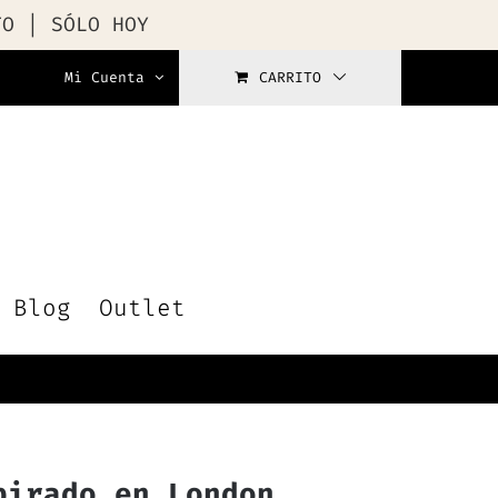
TO | SÓLO HOY
Mi Cuenta
CARRITO
Blog
Outlet
pirado en London