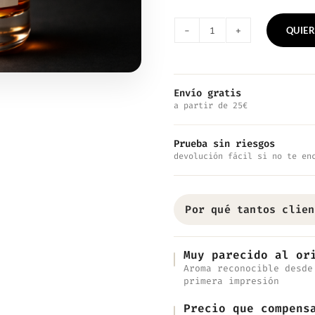
QUIER
Nº4537
—
Inspirado
Envío gratis
a partir de 25€
en
London
Prueba sin riesgos
cantidad
devolución fácil si no te en
Por qué tantos clien
Muy parecido al or
Aroma reconocible desde
primera impresión
Precio que compens