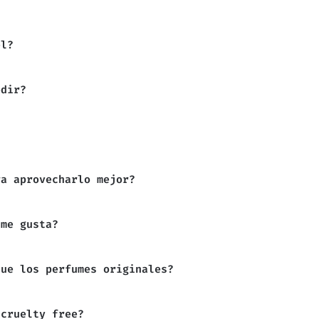
5€.
17,21€.
22,95€.
17,21€.
2
el?
edir?
ra aprovecharlo mejor?
 me gusta?
que los perfumes originales?
 cruelty free?