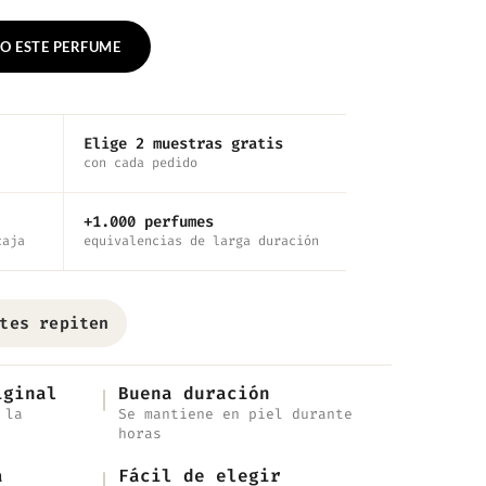
O ESTE PERFUME
Elige 2 muestras gratis
con cada pedido
+1.000 perfumes
caja
equivalencias de larga duración
tes repiten
iginal
Buena duración
 la
Se mantiene en piel durante
horas
a
Fácil de elegir