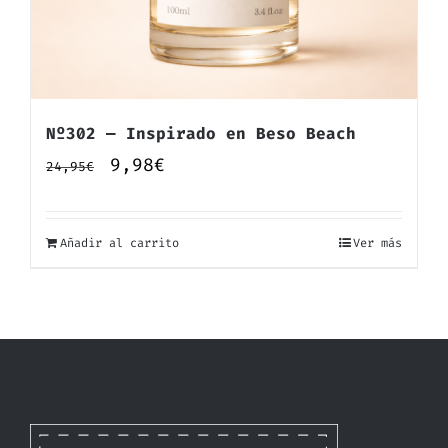
Nº302 — Inspirado en Beso Beach
El
El
9,98
€
24,95
€
precio
precio
original
actual
Añadir al carrito
Ver más
era:
es:
24,95€.
9,98€.