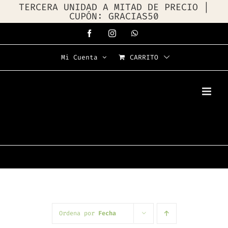
TERCERA UNIDAD A MITAD DE PRECIO |
CUPÓN: GRACIAS50
Saltar
Facebook
Instagram
WhatsApp
al
Mi Cuenta
CARRITO
contenido
Ordena por
Fecha