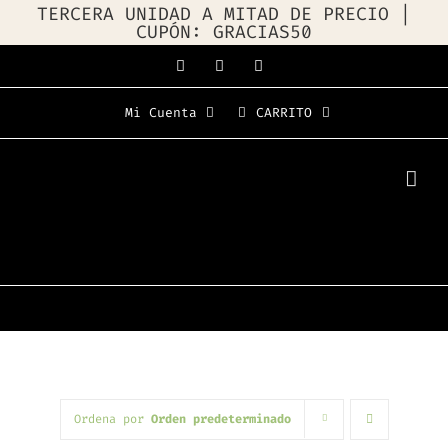
TERCERA UNIDAD A MITAD DE PRECIO |
CUPÓN: GRACIAS50
Saltar
Facebook
Instagram
WhatsApp
al
Mi Cuenta
CARRITO
contenido
Ordena por
Orden predeterminado