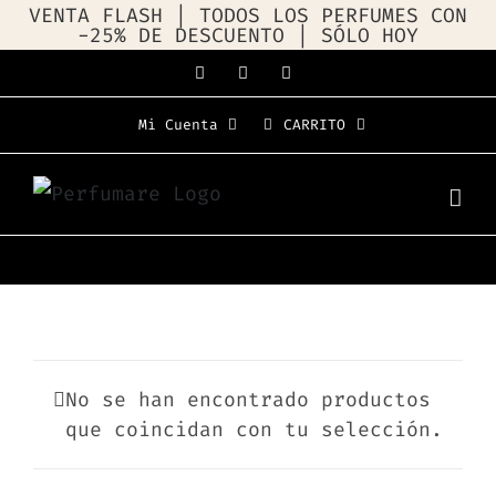
VENTA FLASH | TODOS LOS PERFUMES CON
-25% DE DESCUENTO | SÓLO HOY
Saltar
Facebook
Instagram
WhatsApp
al
Mi Cuenta
CARRITO
contenido
No se han encontrado productos
que coincidan con tu selección.