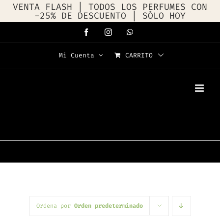
VENTA FLASH | TODOS LOS PERFUMES CON
-25% DE DESCUENTO | SÓLO HOY
Saltar
Facebook
Instagram
WhatsApp
al
Mi Cuenta
CARRITO
contenido
Ordena por
Orden predeterminado