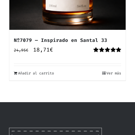
Nº7079 — Inspirado en Santal 33
El
El
18,71
€
24,95
€
Valorado
precio
precio
con
5.00
de 5
original
actual
Añadir al carrito
Ver más
era:
es:
24,95€.
18,71€.