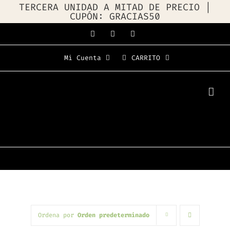
TERCERA UNIDAD A MITAD DE PRECIO |
CUPÓN: GRACIAS50
Saltar
Facebook
Instagram
WhatsApp
al
Mi Cuenta
CARRITO
contenido
Ordena por
Orden predeterminado