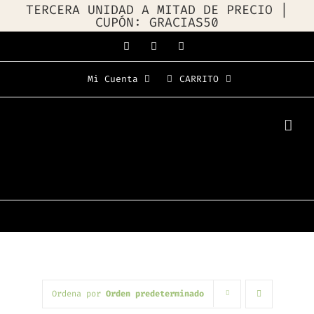
TERCERA UNIDAD A MITAD DE PRECIO |
CUPÓN: GRACIAS50
Saltar
Facebook
Instagram
WhatsApp
al
Mi Cuenta
CARRITO
contenido
Ordena por
Orden predeterminado