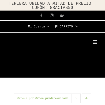
TERCERA UNIDAD A MITAD DE PRECIO |
CUPÓN: GRACIAS50
Saltar
Facebook
Instagram
WhatsApp
al
Mi Cuenta
CARRITO
contenido
Ordena por
Orden predeterminado