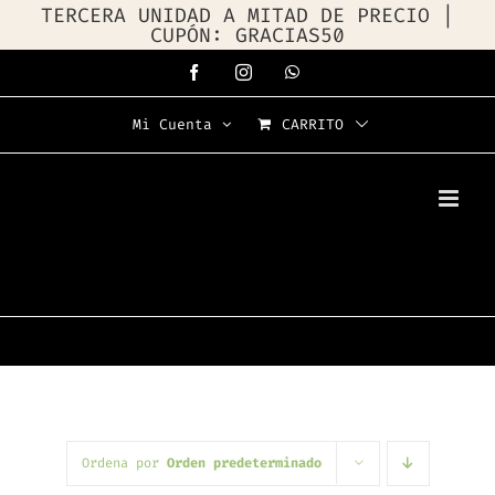
TERCERA UNIDAD A MITAD DE PRECIO |
CUPÓN: GRACIAS50
Saltar
Facebook
Instagram
WhatsApp
al
Mi Cuenta
CARRITO
contenido
Ordena por
Orden predeterminado