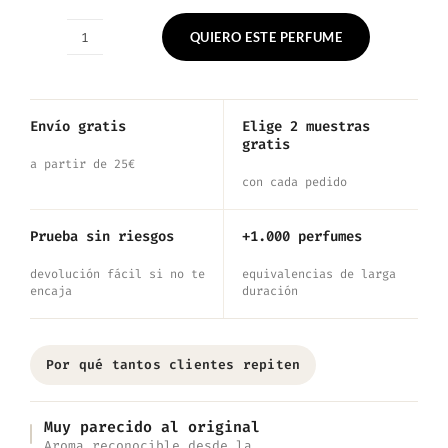
QUIERO ESTE PERFUME
Nº913
—
Inspirado
Envío gratis
Elige 2 muestras
gratis
en
a partir de 25€
Noir
con cada pedido
Pour
Prueba sin riesgos
+1.000 perfumes
Homme
devolución fácil si no te
equivalencias de larga
cantidad
encaja
duración
Por qué tantos clientes repiten
Muy parecido al original
Aroma reconocible desde la