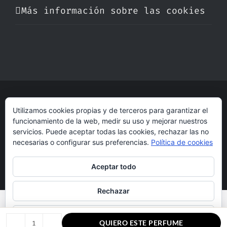
Más información sobre las cookies
© Copyright 2017 -
2026 | Perfumare
Utilizamos cookies propias y de terceros para garantizar el
| Derechos Reservados | Hecho con cariño
funcionamiento de la web, medir su uso y mejorar nuestros
por
dogleg
servicios. Puede aceptar todas las cookies, rechazar las no
necesarias o configurar sus preferencias.
Política de cookies
Aceptar todo
Rechazar
Configurar
QUIERO ESTE PERFUME