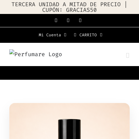
TERCERA UNIDAD A MITAD DE PRECIO |
CUPÓN: GRACIAS50
Saltar
Facebook
Instagram
WhatsApp
al
Mi Cuenta
CARRITO
contenido