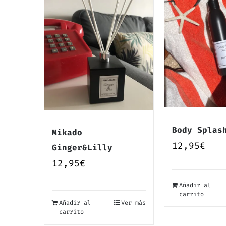
Body Splas
Mikado
12,95
€
Ginger&Lilly
12,95
€
Añadir al
carrito
Añadir al
Ver más
carrito