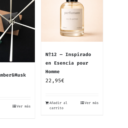
Nº12 — Inspirado
en Esencia pour
Homme
Amber&Musk
22,95
€
Añadir al
Ver más
Ver más
carrito