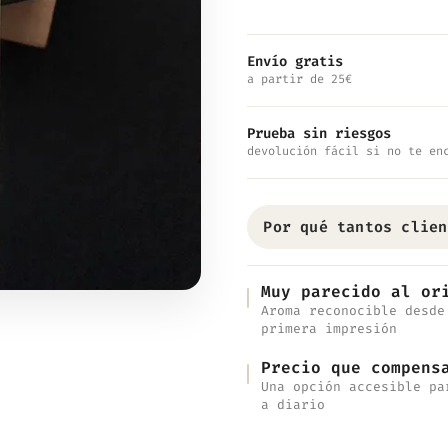
Lotus
Flower
Envío gratis
a partir de 25€
cantidad
Prueba sin riesgos
devolución fácil si no te en
Por qué tantos clien
Muy parecido al or
Aroma reconocible desde
primera impresión
Precio que compens
Una opción accesible pa
a diario