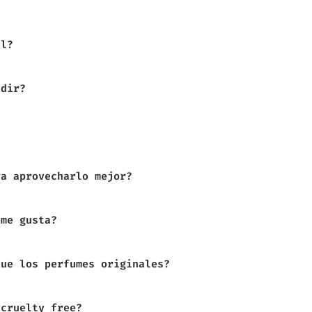
el?
edir?
ra aprovecharlo mejor?
 me gusta?
que los perfumes originales?
 cruelty free?