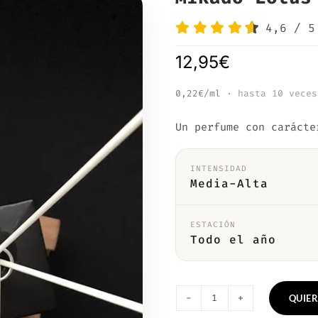
4,6
/
5
12,95
€
0,22€/ml
· hasta 10 veces
Un perfume con carácte
INTENSIDAD
Media-Alta
ESTACIÓN
Todo el año
QUIER
Mikado