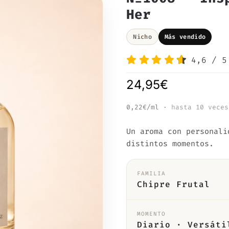
Her
Nicho
Más vendido
4,6
/
5
24,95
€
0,22€/ml
· hasta 10 veces
Un aroma con personali
distintos momentos.
FAMILIA
Chipre Frutal
MOMENTO
Diario · Versáti