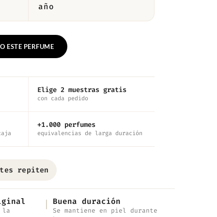
año
O ESTE PERFUME
Elige 2 muestras gratis
con cada pedido
+1.000 perfumes
caja
equivalencias de larga duración
tes repiten
iginal
Buena duración
 la
Se mantiene en piel durante