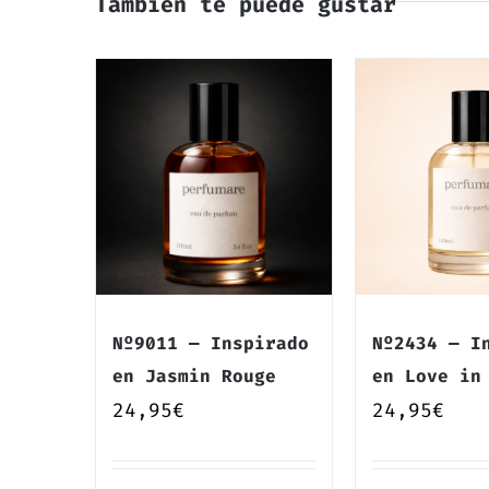
También te puede gustar
Nº9011 — Inspirado
Nº2434 — I
en Jasmin Rouge
en Love in
24,95
€
24,95
€