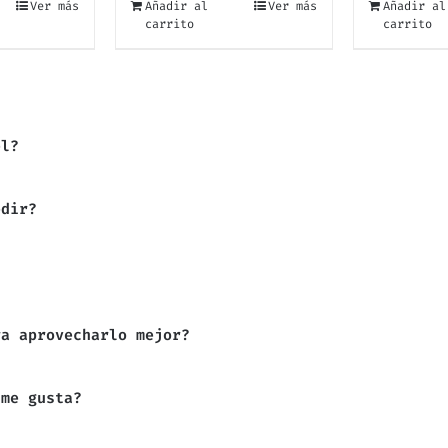
Ver más
Añadir al
Ver más
Añadir al
carrito
carrito
el?
edir?
ra aprovecharlo mejor?
 me gusta?