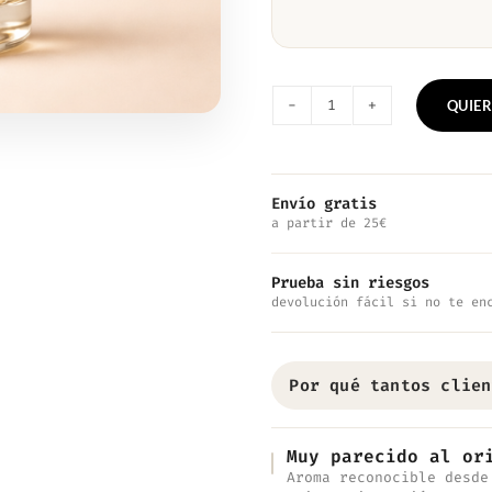
QUIER
Nº1008
—
Inspirado
Envío gratis
a partir de 25€
en
Aventus
Prueba sin riesgos
for
devolución fácil si no te en
Her
cantidad
Por qué tantos clien
Muy parecido al or
Aroma reconocible desde