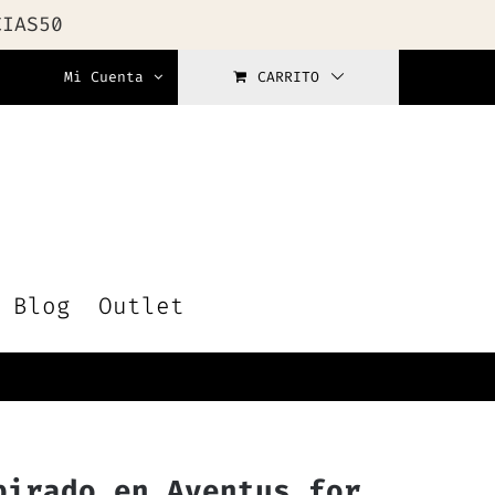
CIAS50
Mi Cuenta
CARRITO
Blog
Outlet
pirado en Aventus for