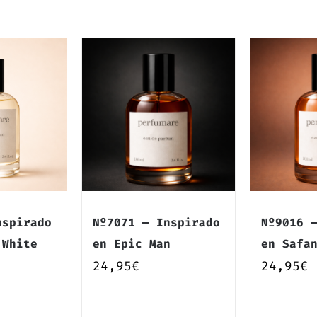
nspirado
Nº7071 — Inspirado
Nº9016 
 White
en Epic Man
en Safa
24,95
€
24,95
€