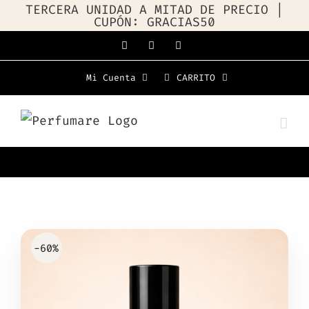
TERCERA UNIDAD A MITAD DE PRECIO |
CUPÓN: GRACIAS50
Saltar
Facebook
Instagram
WhatsApp
al
Mi Cuenta
CARRITO
contenido
-60%