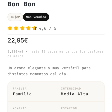
Bon Bon
Mujer
Más vendido
4,6
/
5
22,95
€
0,22€/ml
· hasta 10 veces menos que los perfumes
de marca
Un aroma elegante y muy versátil para
distintos momentos del día.
FAMILIA
INTENSIDAD
Familia
Media-Alta
MOMENTO
ESTACIÓN