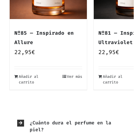
Nº85 — Inspirado en
Nº81 — Inspir
Allure
Ultraviolet
22,95
€
22,95
€
Añadir al
Ver más
Añadir al
carrito
carrito
¿Cuánto dura el perfume en la
piel?