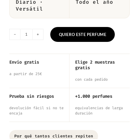
Diario ·
Todo el año
Versátil
QUIERO ESTE PERFUME
Nº1022
—
Inspirado
Envío gratis
Elige 2 muestras
gratis
en
a partir de 25€
Bon
con cada pedido
Bon
Prueba sin riesgos
+1.000 perfumes
cantidad
devolución fácil si no te
equivalencias de larga
encaja
duración
Por qué tantos clientes repiten