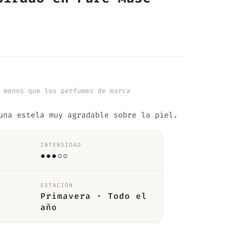
 menos que los perfumes de marca
una estela muy agradable sobre la piel.
INTENSIDAD
●●●○○
ESTACIÓN
Primavera · Todo el
año