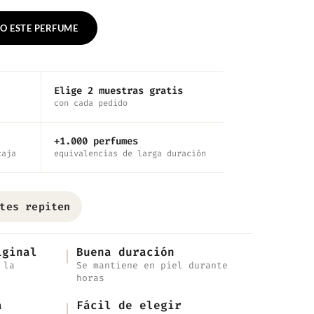
O ESTE PERFUME
Elige 2 muestras gratis
con cada pedido
+1.000 perfumes
caja
equivalencias de larga duración
tes repiten
iginal
Buena duración
 la
Se mantiene en piel durante
horas
a
Fácil de elegir