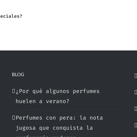
peciales?
BLOG
¿Por qué algunos perfumes
huelen a verano?
Perfumes con pera: la nota
a
jugosa que conquista la