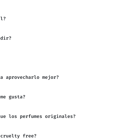
el?
edir?
ra aprovecharlo mejor?
 me gusta?
que los perfumes originales?
 cruelty free?