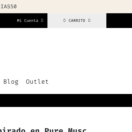
CIAS50
Mi Cuenta
CARRITO
Blog
Outlet
pirado en Pure Musc