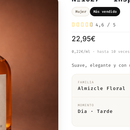
Mujer
Más vendido
4,6
/
5
22,95
€
0,22€/ml
· hasta 10 veces
Suave, elegante y con 
FAMILIA
Almizcle Floral
MOMENTO
Día · Tarde