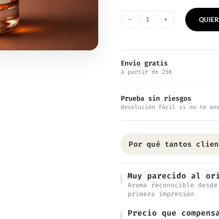
QUIER
Nº1027
—
Inspirado
Envío gratis
a partir de 25€
en
Pure
Prueba sin riesgos
Musc
devolución fácil si no te en
cantidad
Por qué tantos clien
Muy parecido al or
Aroma reconocible desde
primera impresión
Precio que compens