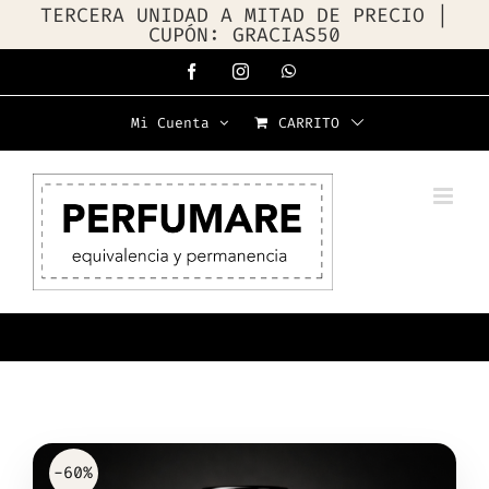
TERCERA UNIDAD A MITAD DE PRECIO |
CUPÓN: GRACIAS50
Saltar
Facebook
Instagram
WhatsApp
al
Mi Cuenta
CARRITO
contenido
-60%