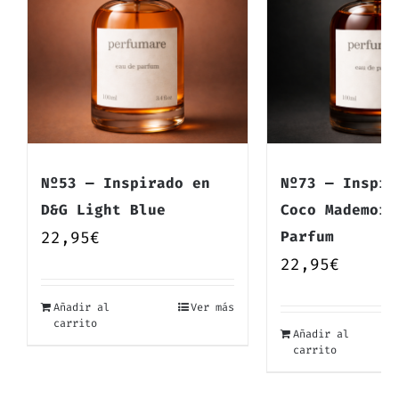
Nº53 — Inspirado en
Nº73 — Inspir
D&G Light Blue
Coco Mademois
22,95
€
Parfum
22,95
€
Añadir al
Ver más
carrito
Añadir al
carrito