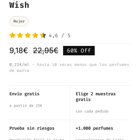
Wish
Mujer
4,6
/
5
9,18
€
22,95
€
60% Off
El
El
precio
precio
0,22€/ml
· hasta 10 veces menos que los perfumes
de marca
original
actual
era:
es:
22,95€.
9,18€.
Envío gratis
Elige 2 muestras
gratis
a partir de 25€
con cada pedido
Prueba sin riesgos
+1.000 perfumes