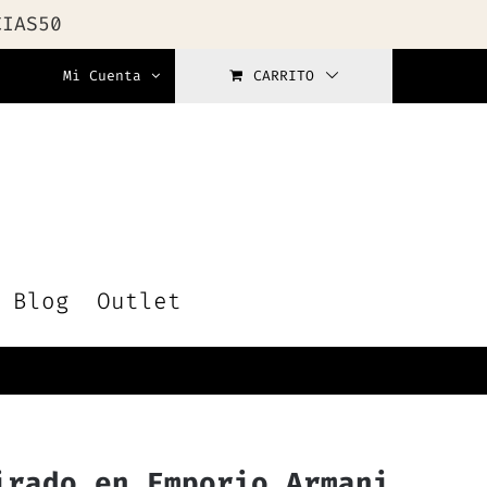
CIAS50
Mi Cuenta
CARRITO
Blog
Outlet
irado en Emporio Armani