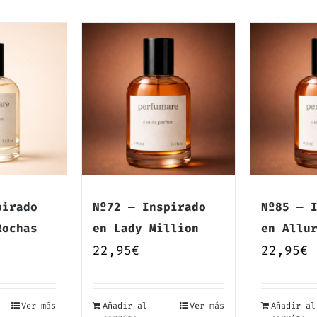
pirado
Nº72 — Inspirado
Nº85 — 
Rochas
en Lady Million
en Allu
22,95
€
22,95
€
Ver más
Añadir al
Ver más
Añadir al