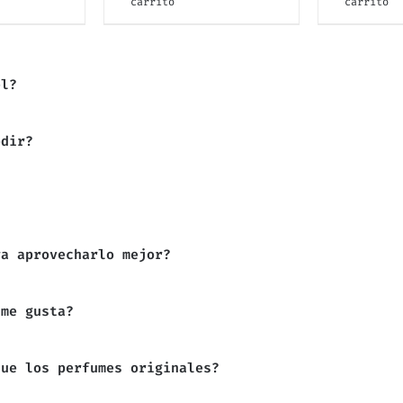
carrito
carrito
el?
edir?
ra aprovecharlo mejor?
 me gusta?
que los perfumes originales?