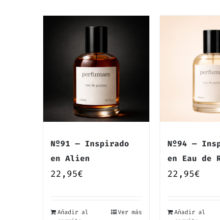
Nº91 — Inspirado
Nº94 — Ins
en Alien
en Eau de 
22,95
€
22,95
€
Añadir al
Ver más
Añadir al