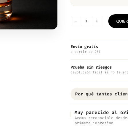
QUIER
Nº127
—
Inspirado
Envío gratis
a partir de 25€
en
Emporio
Prueba sin riesgos
Armani
devolución fácil si no te en
Lei
cantidad
Por qué tantos clien
Muy parecido al or
Aroma reconocible desde
primera impresión