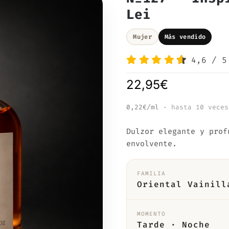
Lei
Mujer
Más vendido
4,6
/
5
22,95
€
0,22€/ml
· hasta 10 veces
Dulzor elegante y prof
envolvente.
FAMILIA
Oriental Vainill
MOMENTO
Tarde · Noche