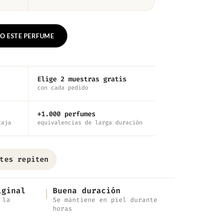
O ESTE PERFUME
Elige 2 muestras gratis
con cada pedido
+1.000 perfumes
caja
equivalencias de larga duración
tes repiten
iginal
Buena duración
 la
Se mantiene en piel durante
horas