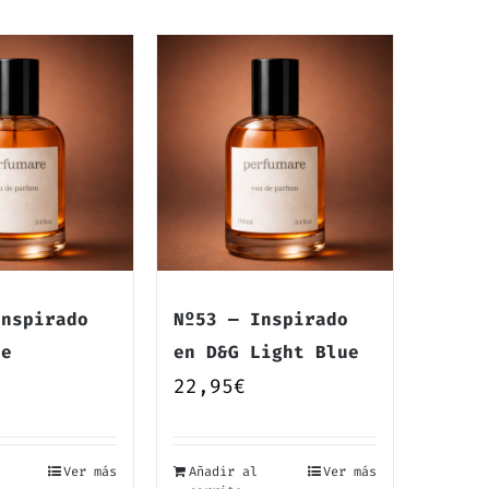
Inspirado
Nº53 — Inspirado
re
en D&G Light Blue
22,95
€
Ver más
Añadir al
Ver más