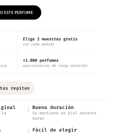
O ESTE PERFUME
Elige 2 muestras gratis
con cada pedido
+1.000 perfumes
caja
equivalencias de larga duración
tes repiten
iginal
Buena duración
 la
Se mantiene en piel durante
horas
a
Fácil de elegir