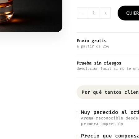
QUIER
Nº2028
—
Inspirado
Envío gratis
a partir de 25€
en
Paradigme
Prueba sin riesgos
cantidad
devolución fácil si no te en
Por qué tantos clien
Muy parecido al or
Aroma reconocible desde
primera impresión
Precio que compens