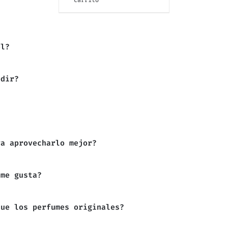
el?
edir?
ra aprovecharlo mejor?
 me gusta?
que los perfumes originales?