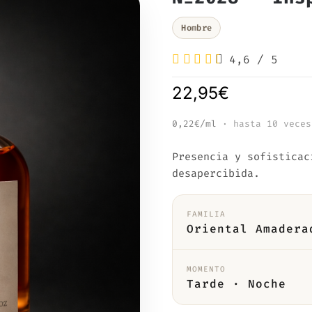
Hombre
4,6
/
5
22,95
€
0,22€/ml
· hasta 10 veces
Presencia y sofisticac
desapercibida.
FAMILIA
Oriental Amadera
MOMENTO
Tarde · Noche