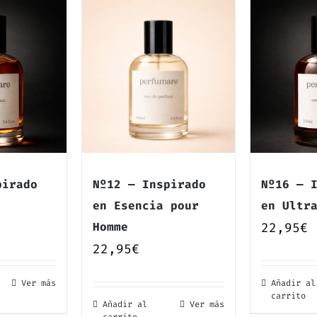
pirado
Nº12 — Inspirado
Nº16 — 
en Esencia pour
en Ultr
Homme
22,95
€
22,95
€
Ver más
Añadir al
carrito
Añadir al
Ver más
carrito