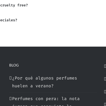
 cruelty free?
peciales?
BLOG
¿Por qué algunos perfumes
huelen a verano?
Perfumes con pera: la nota