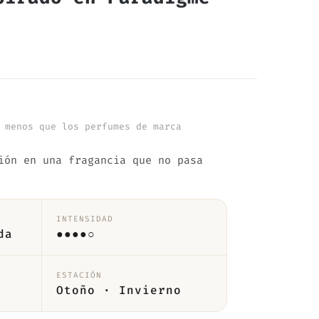
 menos que los perfumes de marca
ión en una fragancia que no pasa
INTENSIDAD
da
●●●●○
ESTACIÓN
Otoño · Invierno