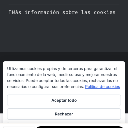
Más información sobre las cookies
© Copyright 2017 -
2026 | Perfumare
Utilizamos cookies propias y de terceros para garantizar el
| Derechos Reservados | Hecho con cariño
funcionamiento de la web, medir su uso y mejorar nuestros
por
dogleg
servicios. Puede aceptar todas las cookies, rechazar las no
necesarias o configurar sus preferencias.
Política de cookies
Aceptar todo
Rechazar
Configurar