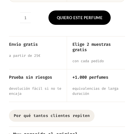
QUIERO ESTE PERFUME
Nº207
—
Inspirado
Envío gratis
Elige 2 muestras
gratis
en
a partir de 25€
Eternity
con cada pedido
For
Prueba sin riesgos
+1.000 perfumes
Men
devolución fácil si no te
equivalencias de larga
cantidad
encaja
duración
Por qué tantos clientes repiten