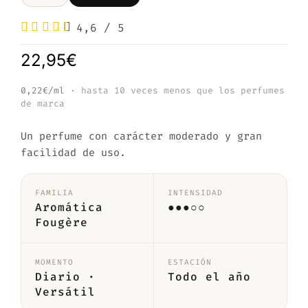
4,6
/
5
22,95
€
0,22€/ml
· hasta 10 veces menos que los perfumes
de marca
Un perfume con carácter moderado y gran
facilidad de uso.
FAMILIA
INTENSIDAD
Aromática
●●●○○
Fougère
MOMENTO
ESTACIÓN
Diario ·
Todo el año
Versátil