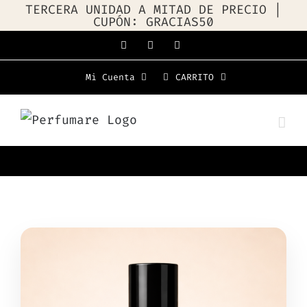
TERCERA UNIDAD A MITAD DE PRECIO |
CUPÓN: GRACIAS50
Saltar
Facebook
Instagram
WhatsApp
al
Mi Cuenta
CARRITO
contenido