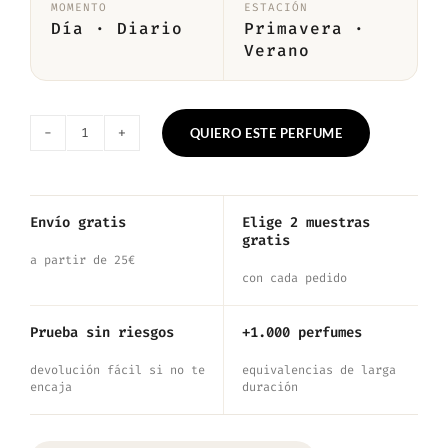
MOMENTO
ESTACIÓN
Día · Diario
Primavera ·
Verano
QUIERO ESTE PERFUME
Nº209
—
Inspirado
Envío gratis
Elige 2 muestras
gratis
en
a partir de 25€
Armani
con cada pedido
Eau
Prueba sin riesgos
+1.000 perfumes
Pour
devolución fácil si no te
equivalencias de larga
Homme
encaja
duración
cantidad