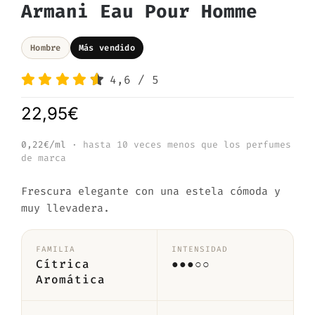
Armani Eau Pour Homme
Hombre
Más vendido
4,6
/
5
22,95
€
0,22€/ml
· hasta 10 veces menos que los perfumes
de marca
Frescura elegante con una estela cómoda y
muy llevadera.
FAMILIA
INTENSIDAD
Cítrica
●●●○○
Aromática