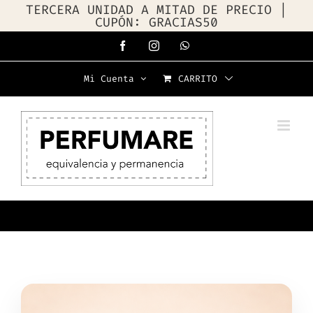
TERCERA UNIDAD A MITAD DE PRECIO |
CUPÓN: GRACIAS50
Saltar
Facebook
Instagram
WhatsApp
al
Mi Cuenta
CARRITO
contenido