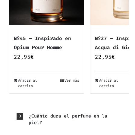
Nº45 — Inspirado en
Nº27 — Inspir
Opium Pour Homme
Acqua di Gio
22,95
€
22,95
€
Añadir al
Ver más
Añadir al
carrito
carrito
¿Cuánto dura el perfume en la
piel?