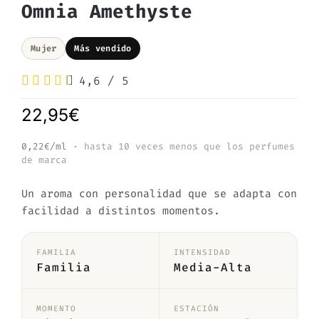
Omnia Amethyste
Mujer
Más vendido
4,6
/
5
22,95
€
0,22€/ml
· hasta 10 veces menos que los perfumes
de marca
Un aroma con personalidad que se adapta con
facilidad a distintos momentos.
FAMILIA
INTENSIDAD
Familia
Media-Alta
MOMENTO
ESTACIÓN