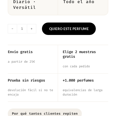
Diario ·
Todo el año
Versátil
QUIERO ESTE PERFUME
Nº2430
—
Inspirado
Envío gratis
Elige 2 muestras
gratis
en
a partir de 25€
Omnia
con cada pedido
Amethyste
Prueba sin riesgos
+1.000 perfumes
cantidad
devolución fácil si no te
equivalencias de larga
encaja
duración
Por qué tantos clientes repiten