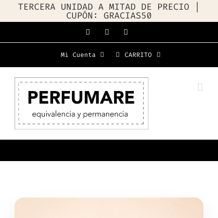
TERCERA UNIDAD A MITAD DE PRECIO |
CUPÓN: GRACIAS50
Saltar
Facebook
Instagram
WhatsApp
al
Mi Cuenta
CARRITO
contenido