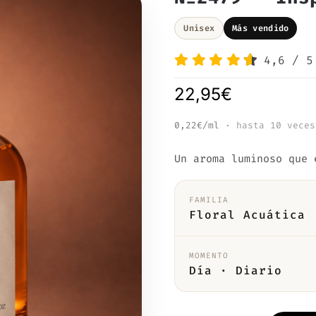
Unisex
Más vendido
4,6
/
5
22,95
€
0,22€/ml
· hasta 10 veces
Un aroma luminoso que 
FAMILIA
Floral Acuática
MOMENTO
Día · Diario