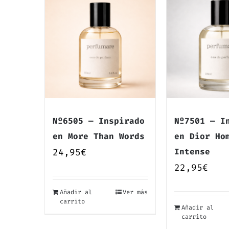
Nº6505 — Inspirado
Nº7501 — I
en More Than Words
en Dior Ho
24,95
€
Intense
22,95
€
Añadir al
Ver más
carrito
Añadir al
carrito