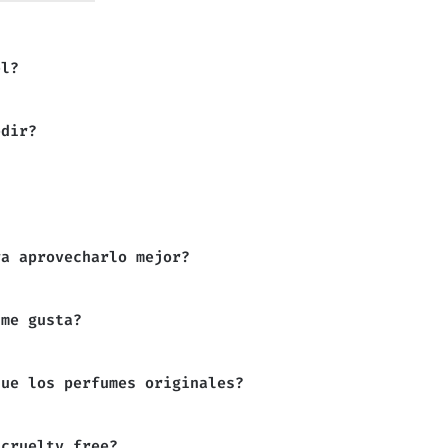
el?
edir?
ra aprovecharlo mejor?
 me gusta?
que los perfumes originales?
 cruelty free?