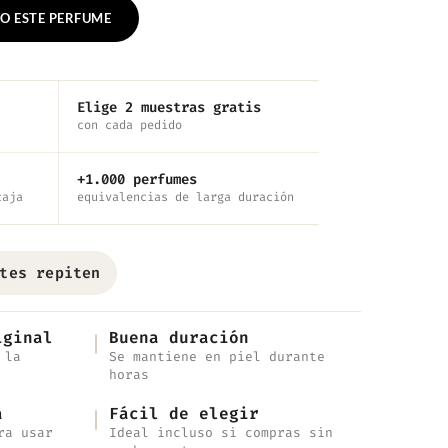
O ESTE PERFUME
Elige 2 muestras gratis
con cada pedido
+1.000 perfumes
caja
equivalencias de larga duración
tes repiten
iginal
Buena duración
 la
Se mantiene en piel durante
horas
a
Fácil de elegir
ra usar
Ideal incluso si compras sin