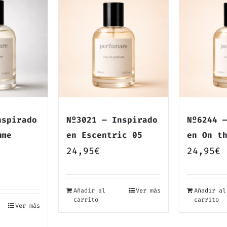
nspirado
Nº3021 — Inspirado
Nº6244 
mme
en Escentric 05
en On t
24,95
€
24,95
€
Añadir al
Ver más
Añadir al
carrito
carrito
Ver más