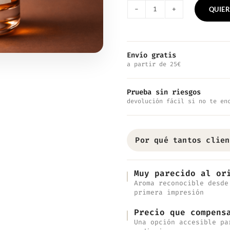
QUIER
Nº2479
—
Inspirado
Envío gratis
a partir de 25€
en
Paula
Prueba sin riesgos
´S
devolución fácil si no te en
Ibiza
cantidad
Por qué tantos clien
Muy parecido al or
Aroma reconocible desde
primera impresión
Precio que compens
Una opción accesible pa