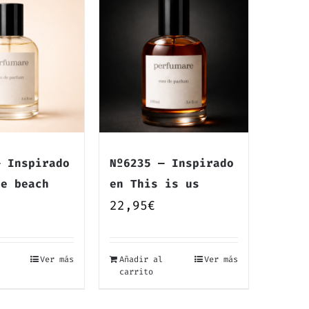
— Inspirado
Nº6235 — Inspirado
he beach
en This is us
22,95
€
Ver más
Añadir al
Ver más
carrito