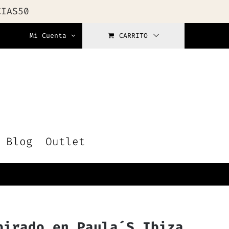
CIAS50
Mi Cuenta
CARRITO
Blog
Outlet
pirado en Paula´S Ibiza