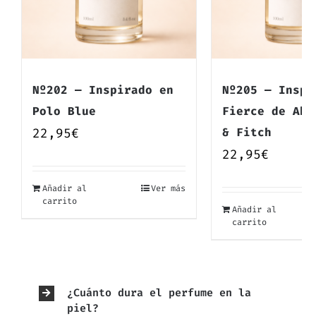
Nº202 — Inspirado en
Nº205 — Inspi
Polo Blue
Fierce de Abe
22,95
€
& Fitch
22,95
€
Añadir al
Ver más
carrito
Añadir al
carrito
¿Cuánto dura el perfume en la
piel?