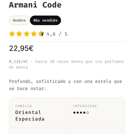
Armani Code
Hombre
Más vendido
4,6
/
5
22,95
€
0,22€/ml
· hasta 10 veces menos que los perfumes
de marca
Profundo, sofisticado y con una estela que
se hace notar.
FAMILIA
INTENSIDAD
Oriental
●●●●○
Especiada