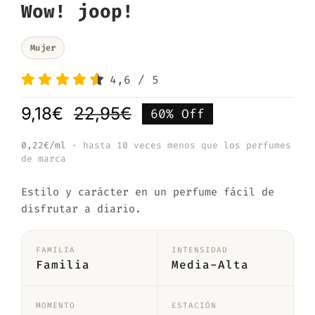
Wow! joop!
Mujer
4,6
/
5
9,18
€
22,95
€
60% Off
El
El
precio
precio
0,22€/ml
· hasta 10 veces menos que los perfumes
de marca
original
actual
era:
es:
Estilo y carácter en un perfume fácil de
22,95€.
9,18€.
disfrutar a diario.
FAMILIA
INTENSIDAD
Familia
Media-Alta
MOMENTO
ESTACIÓN