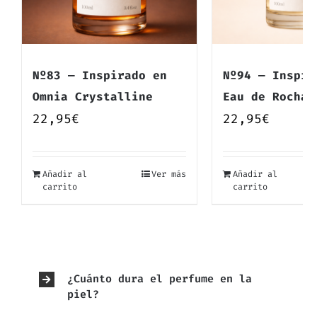
Nº83 — Inspirado en
Nº94 — Inspir
Omnia Crystalline
Eau de Rochas
22,95
€
22,95
€
Añadir al
Ver más
Añadir al
carrito
carrito
¿Cuánto dura el perfume en la
piel?