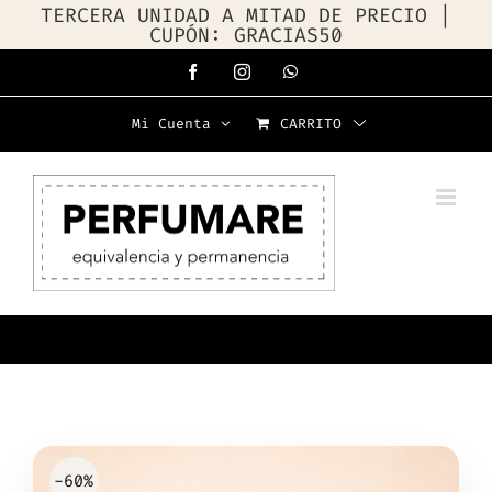
TERCERA UNIDAD A MITAD DE PRECIO |
CUPÓN: GRACIAS50
Saltar
Facebook
Instagram
WhatsApp
al
Mi Cuenta
CARRITO
contenido
-60%