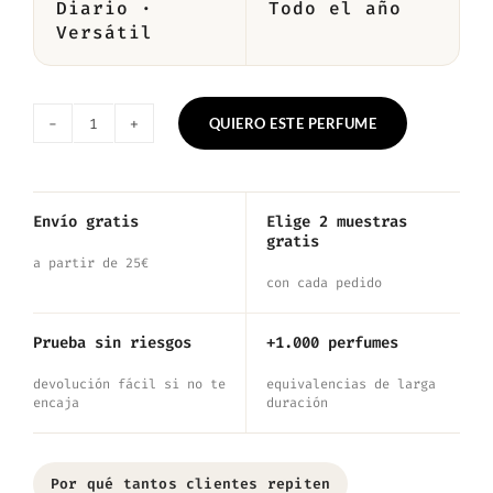
Diario ·
Todo el año
Versátil
QUIERO ESTE PERFUME
Nº5236
—
Inspirado
Envío gratis
Elige 2 muestras
gratis
en
a partir de 25€
Wow!
con cada pedido
joop!
Prueba sin riesgos
+1.000 perfumes
cantidad
devolución fácil si no te
equivalencias de larga
encaja
duración
Por qué tantos clientes repiten