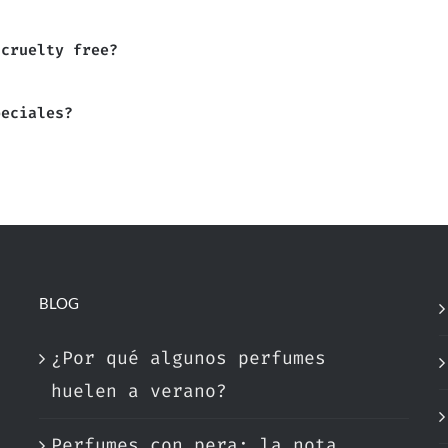
 cruelty free?
peciales?
BLOG
¿Por qué algunos perfumes
huelen a verano?
Perfumes con pera: la nota