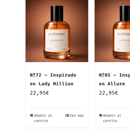
Nº72 — Inspirado
Nº85 — Ins
en Lady Million
en Allure
22,95
€
22,95
€
Añadir al
Ver más
Añadir al
carrito
carrito