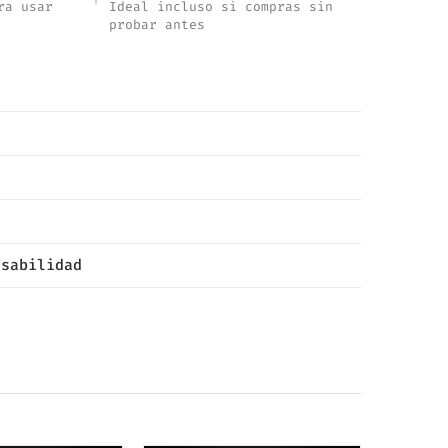
ra usar
Ideal incluso si compras sin
probar antes
nsabilidad