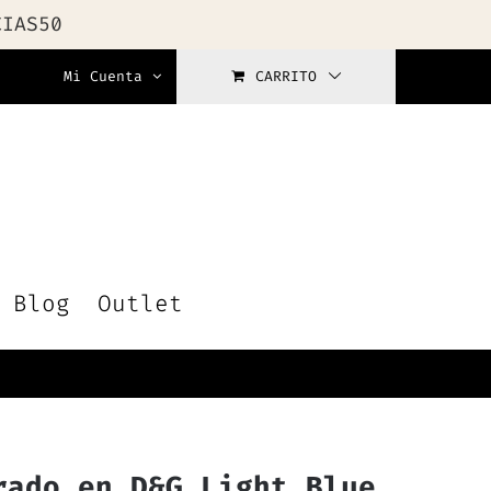
CIAS50
Mi Cuenta
CARRITO
Blog
Outlet
rado en D&G Light Blue