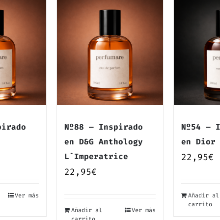
pirado
Nº88 — Inspirado
Nº54 — 
en D&G Anthology
en Dior
L`Imperatrice
22,95
€
22,95
€
Ver más
Añadir al
carrito
Añadir al
Ver más
carrito