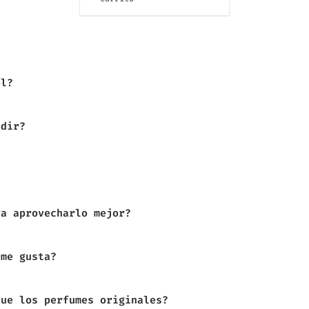
el?
edir?
ra aprovecharlo mejor?
 me gusta?
que los perfumes originales?