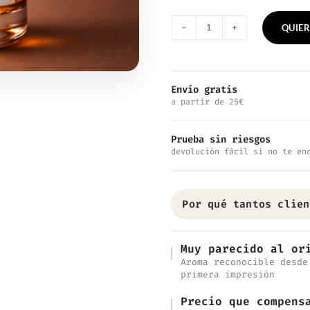
QUIER
Nº53
—
Inspirado
Envío gratis
a partir de 25€
en
D&G
Prueba sin riesgos
Light
devolución fácil si no te en
Blue
cantidad
Por qué tantos clien
Muy parecido al or
Aroma reconocible desde
primera impresión
Precio que compens