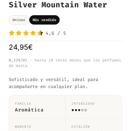
Silver Mountain Water
Unisex
Más vendido
4,6
/
5
24,95
€
0,22€/ml
· hasta 10 veces menos que los perfumes
de marca
Sofisticado y versátil, ideal para
acompañarte en cualquier plan.
FAMILIA
INTENSIDAD
Aromática
●●●○○
MOMENTO
ESTACIÓN