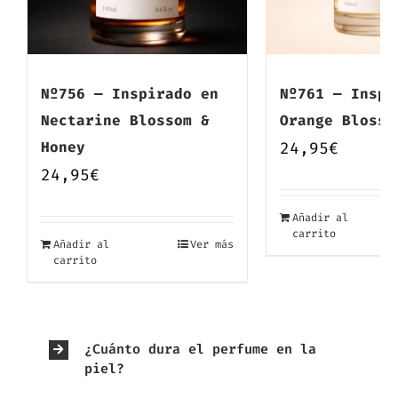
Nº756 — Inspirado en
Nº761 — Inspi
Nectarine Blossom &
Orange Blosso
Honey
24,95
€
24,95
€
Añadir al
carrito
Añadir al
Ver más
carrito
¿Cuánto dura el perfume en la
piel?