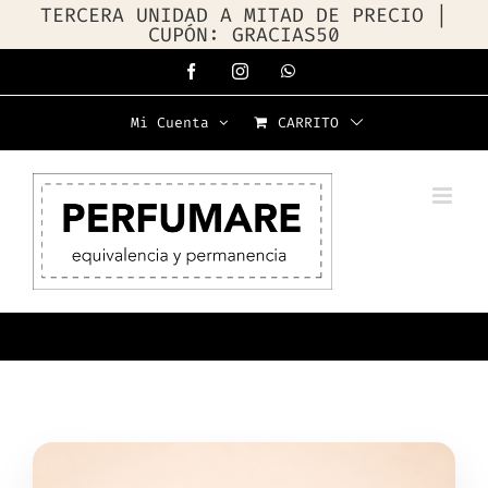
TERCERA UNIDAD A MITAD DE PRECIO |
CUPÓN: GRACIAS50
Saltar
Facebook
Instagram
WhatsApp
al
Mi Cuenta
CARRITO
contenido