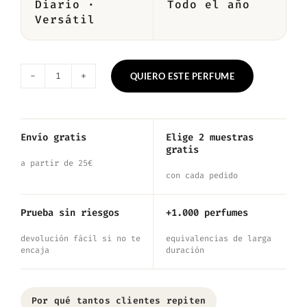
Diario ·
Todo el año
Versátil
QUIERO ESTE PERFUME
Nº6143
—
Inspirado
Envío gratis
Elige 2 muestras
gratis
en
a partir de 25€
Silver
con cada pedido
Mountain
Prueba sin riesgos
+1.000 perfumes
Water
devolución fácil si no te
equivalencias de larga
cantidad
encaja
duración
Por qué tantos clientes repiten