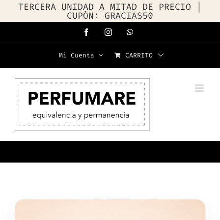
TERCERA UNIDAD A MITAD DE PRECIO |
CUPÓN: GRACIAS50
Saltar
Facebook
Instagram
WhatsApp
al
Mi Cuenta
CARRITO
contenido