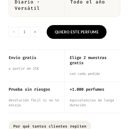
Diario ·
Todo el año
Versátil
QUIERO ESTE PERFUME
Nº6530
—
Inspirado
Envío gratis
Elige 2 muestras
gratis
en
a partir de 25€
Erba
con cada pedido
Gold
Prueba sin riesgos
+1.000 perfumes
cantidad
devolución fácil si no te
equivalencias de larga
encaja
duración
Por qué tantos clientes repiten