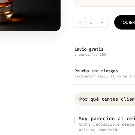
QUIER
Nº7083
—
Inspirado
Envío gratis
a partir de 25€
en
Amber
Prueba sin riesgos
Laboratory
devolución fácil si no te en
Perfumes
cantidad
Por qué tantos clien
Muy parecido al or
Aroma reconocible desde
primera impresión