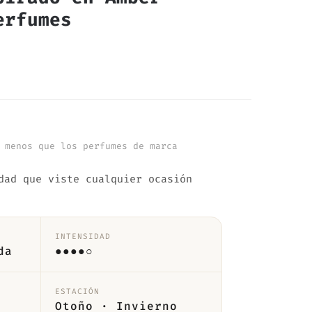
erfumes
 menos que los perfumes de marca
dad que viste cualquier ocasión
INTENSIDAD
da
●●●●○
ESTACIÓN
Otoño · Invierno