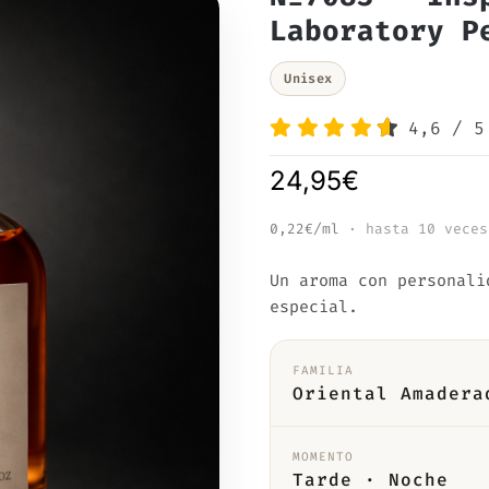
Laboratory P
Unisex
4,6
/
5
24,95
€
0,22€/ml
· hasta 10 veces
Un aroma con personali
especial.
FAMILIA
Oriental Amadera
MOMENTO
Tarde · Noche