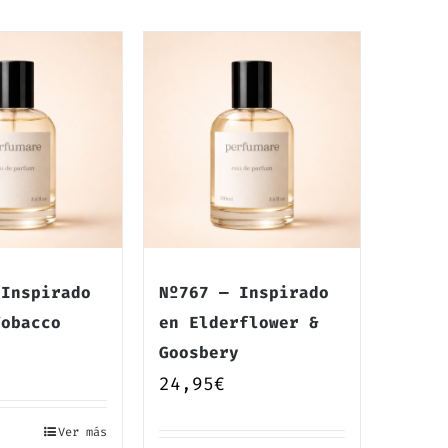
 Inspirado
Nº767 — Inspirado
Tobacco
en Elderflower &
Goosbery
24,95
€
Ver más