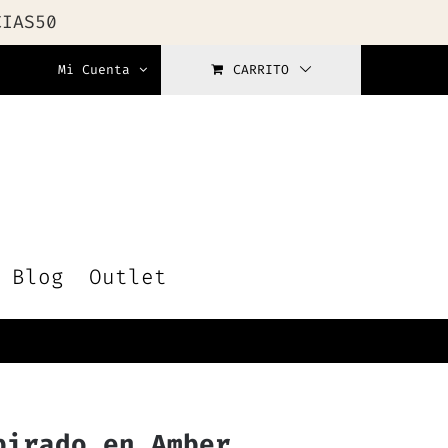
CIAS50
Mi Cuenta
CARRITO
Blog
Outlet
pirado en Amber