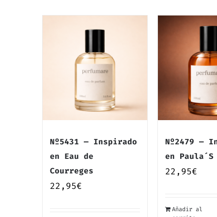
Nº5431 — Inspirado
Nº2479 — I
en Eau de
en Paula´S
Courreges
22,95
€
22,95
€
Añadir al