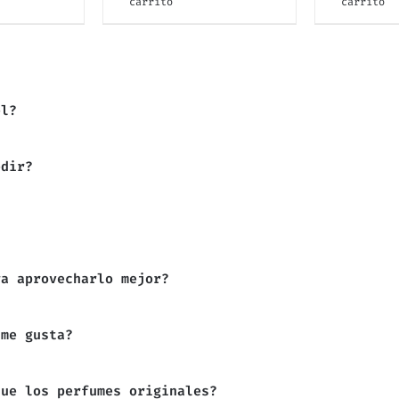
carrito
carrito
el?
edir?
ra aprovecharlo mejor?
 me gusta?
que los perfumes originales?