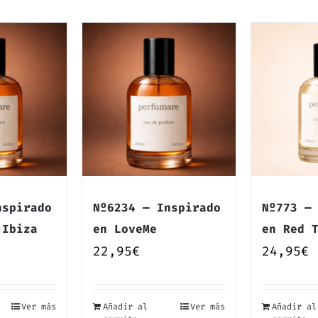
nspirado
Nº6234 — Inspirado
Nº773 —
 Ibiza
en LoveMe
en Red 
22,95
€
24,95
€
Ver más
Añadir al
Ver más
Añadir al