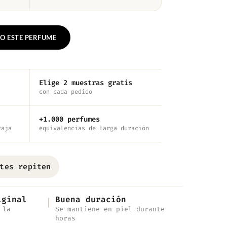
O ESTE PERFUME
Elige 2 muestras gratis
con cada pedido
+1.000 perfumes
caja
equivalencias de larga duración
tes repiten
iginal
Buena duración
 la
Se mantiene en piel durante
horas