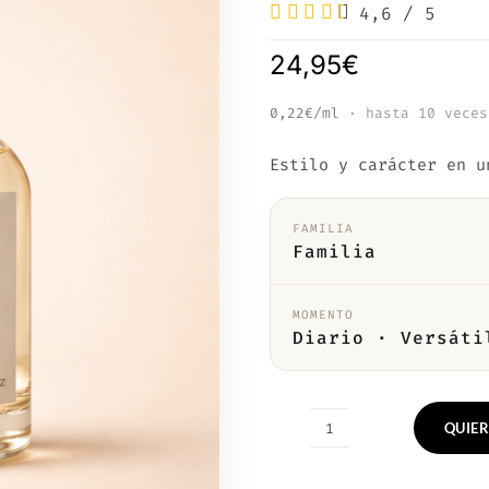
4,6
/
5
24,95
€
0,22€/ml
· hasta 10 veces
Estilo y carácter en u
FAMILIA
Familia
MOMENTO
Diario · Versáti
QUIER
Nº759
—