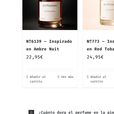
Nº6139 — Inspirado
Nº773 — In
en Ambre Nuit
en Red Tob
22,95
€
24,95
€
Añadir al
Ver más
Añadir al
carrito
carrito
¿Cuánto dura el perfume en la pi