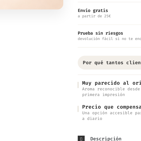
Inspirado
Envío gratis
a partir de 25€
en
Gipsy
Prueba sin riesgos
Water
devolución fácil si no te en
cantidad
Por qué tantos clien
Muy parecido al or
Aroma reconocible desde
primera impresión
Precio que compens
Una opción accesible pa
a diario
Descripción