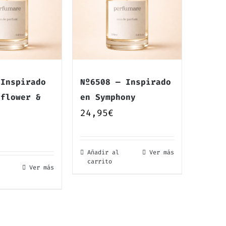
 Inspirado
Nº6508 — Inspirado
rflower &
en Symphony
y
24,95
€
Añadir al
Ver más
carrito
Ver más