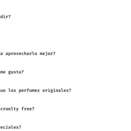
edir?
ra aprovecharlo mejor?
 me gusta?
que los perfumes originales?
 cruelty free?
peciales?