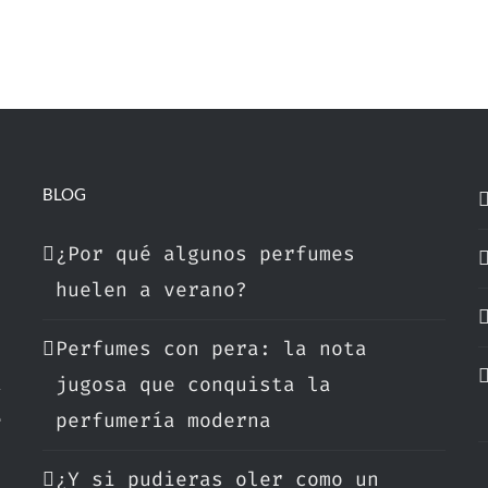
BLOG
¿Por qué algunos perfumes
huelen a verano?
Perfumes con pera: la nota
a
jugosa que conquista la
e
perfumería moderna
¿Y si pudieras oler como un