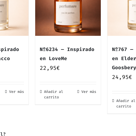
spirado
Nº6234 — Inspirado
Nº767 —
acco
en LoveMe
en Elde
22,95
€
Goosber
24,95
€
Ver más
Añadir al
Ver más
carrito
Añadir al
carrito
el?