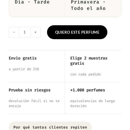
Día · Tarde
Primavera ·
Todo el año
QUIERO ESTE PERFUME
Nº788
—
Inspirado
Envío gratis
Elige 2 muestras
gratis
en
a partir de 25€
Eau
con cada pedido
Capitale
Prueba sin riesgos
+1.000 perfumes
cantidad
devolución fácil si no te
equivalencias de larga
encaja
duración
Por qué tantos clientes repiten