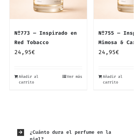
Nº773 — Inspirado en
Nº755 — Inspi
Red Tobacco
Mimosa & Card
24,95
€
24,95
€
Añadir al
Ver más
Añadir al
carrito
carrito
¿Cuánto dura el perfume en la
piel?