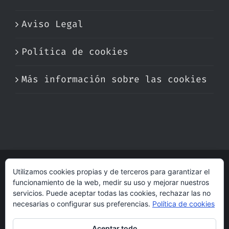
Aviso Legal
Política de cookies
Más información sobre las cookies
Utilizamos cookies propias y de terceros para garantizar el
© Copyright 2017 -
2026 | Perfumare
funcionamiento de la web, medir su uso y mejorar nuestros
| Derechos Reservados | Hecho con cariño
servicios. Puede aceptar todas las cookies, rechazar las no
por
dogleg
necesarias o configurar sus preferencias.
Política de cookies
Aceptar todo