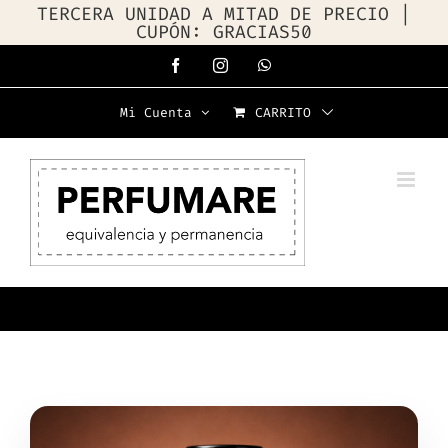
TERCERA UNIDAD A MITAD DE PRECIO |
CUPÓN: GRACIAS50
Saltar
Facebook
Instagram
WhatsApp
al
Mi Cuenta
CARRITO
contenido