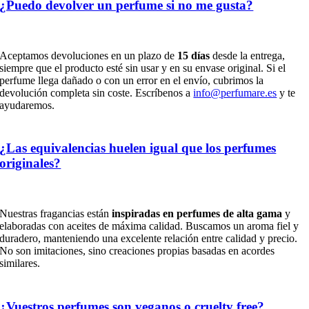
¿Puedo devolver un perfume si no me gusta?
Aceptamos devoluciones en un plazo de
15 días
desde la entrega,
siempre que el producto esté sin usar y en su envase original. Si el
perfume llega dañado o con un error en el envío, cubrimos la
devolución completa sin coste. Escríbenos a
info@perfumare.es
y te
ayudaremos.
¿Las equivalencias huelen igual que los perfumes
originales?
Nuestras fragancias están
inspiradas en perfumes de alta gama
y
elaboradas con aceites de máxima calidad. Buscamos un aroma fiel y
duradero, manteniendo una excelente relación entre calidad y precio.
No son imitaciones, sino creaciones propias basadas en acordes
similares.
¿Vuestros perfumes son veganos o cruelty free?