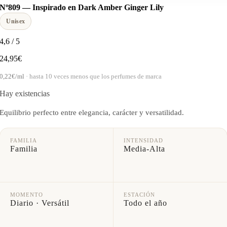
Nº809 — Inspirado en Dark Amber Ginger Lily
Unisex
4,6
/
5
24,95
€
0,22€/ml
· hasta 10 veces menos que los perfumes de marca
Hay existencias
Equilibrio perfecto entre elegancia, carácter y versatilidad.
FAMILIA
INTENSIDAD
Familia
Media-Alta
MOMENTO
ESTACIÓN
Diario · Versátil
Todo el año