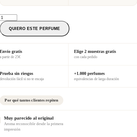
Nº809
—
Inspirado
QUIERO ESTE PERFUME
en
Dark
Amber
Ginger
Envío gratis
Elige 2 muestras gratis
Lily
a partir de 25€
con cada pedido
cantidad
Prueba sin riesgos
+1.000 perfumes
devolución fácil si no te encaja
equivalencias de larga duración
Por qué tantos clientes repiten
Muy parecido al original
Aroma reconocible desde la primera
impresión