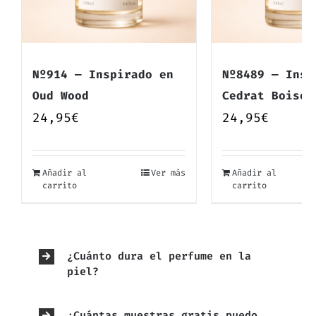
Nº914 — Inspirado en
Nº8489 — Insp
Oud Wood
Cedrat Boise
24,95
€
24,95
€
Añadir al
Ver más
Añadir al
carrito
carrito
¿Cuánto dura el perfume en la
piel?
¿Cuántas muestras gratis puedo