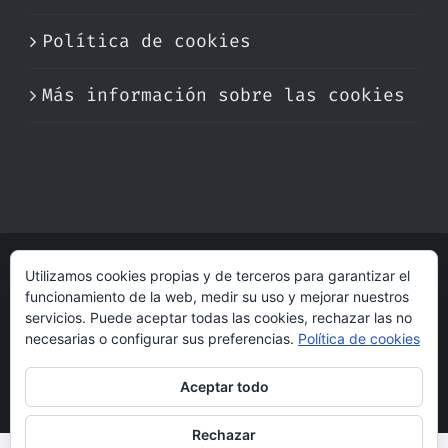
Política de cookies
Más información sobre las cookies
Utilizamos cookies propias y de terceros para garantizar el
© Copyright 2017 -
2026 | Perfumare
funcionamiento de la web, medir su uso y mejorar nuestros
| Derechos Reservados | Hecho con cariño
servicios. Puede aceptar todas las cookies, rechazar las no
por
dogleg
necesarias o configurar sus preferencias.
Política de cookies
Aceptar todo
Rechazar