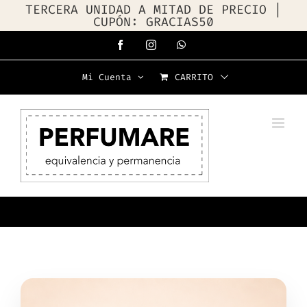
TERCERA UNIDAD A MITAD DE PRECIO |
CUPÓN: GRACIAS50
Saltar
Facebook
Instagram
WhatsApp
al
Mi Cuenta
CARRITO
contenido