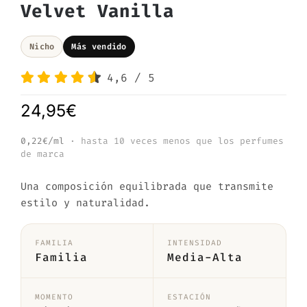
Velvet Vanilla
Nicho
Más vendido
4,6
/
5
24,95
€
0,22€/ml
· hasta 10 veces menos que los perfumes
de marca
Una composición equilibrada que transmite
estilo y naturalidad.
FAMILIA
INTENSIDAD
Familia
Media-Alta
MOMENTO
ESTACIÓN