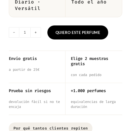
Diario ·
Todo el año
Versátil
QUIERO ESTE PERFUME
Nº8410
—
Inspirado
Envío gratis
Elige 2 muestras
gratis
en
a partir de 25€
Velvet
con cada pedido
Vanilla
Prueba sin riesgos
+1.000 perfumes
cantidad
devolución fácil si no te
equivalencias de larga
encaja
duración
Por qué tantos clientes repiten