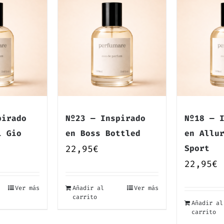
pirado
Nº23 — Inspirado
Nº18 — 
i Gio
en Boss Bottled
en Allu
22,95
€
Sport
22,95
€
Ver más
Añadir al
Ver más
carrito
Añadir al
carrito