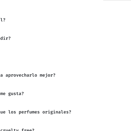
el?
edir?
ra aprovecharlo mejor?
 me gusta?
que los perfumes originales?
 cruelty free?