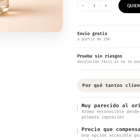
QUIER
Nº864
—
Inspirado
Envío gratis
a partir de 25€
en
Au
Prueba sin riesgos
Hasard
devolución fácil si no te en
cantidad
Por qué tantos clien
Muy parecido al or
Aroma reconocible desde
primera impresión
Precio que compens
Una opción accesible pa