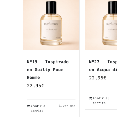
Nº19 — Inspirado
Nº27 — Ins
en Guilty Pour
en Acqua d
Homme
22,95
€
22,95
€
Añadir al
carrito
Añadir al
Ver más
carrito