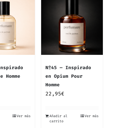
Inspirado
Nº45 — Inspirado
re Homme
en Opium Pour
Homme
22,95
€
Ver más
Añadir al
Ver más
carrito