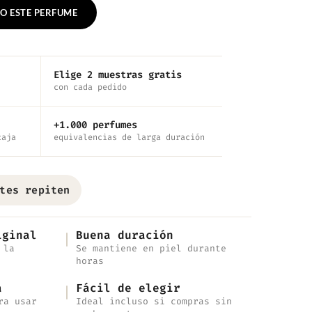
O ESTE PERFUME
Elige 2 muestras gratis
con cada pedido
+1.000 perfumes
caja
equivalencias de larga duración
tes repiten
iginal
Buena duración
 la
Se mantiene en piel durante
horas
a
Fácil de elegir
ra usar
Ideal incluso si compras sin