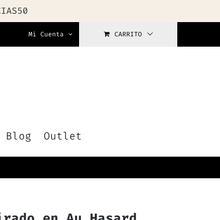
CIAS50
Mi Cuenta
CARRITO
Blog
Outlet
irado en Au Hasard