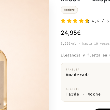
Hombre
4,6
/
5
24,95
€
0,22€/ml
· hasta 10 veces
Elegancia y fuerza en 
FAMILIA
Amaderada
MOMENTO
Tarde · Noche