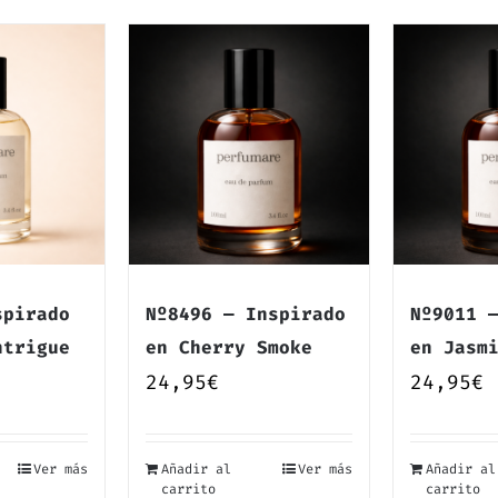
spirado
Nº8496 — Inspirado
Nº9011 
ntrigue
en Cherry Smoke
en Jasm
24,95
€
24,95
€
Ver más
Añadir al
Ver más
Añadir al
carrito
carrito