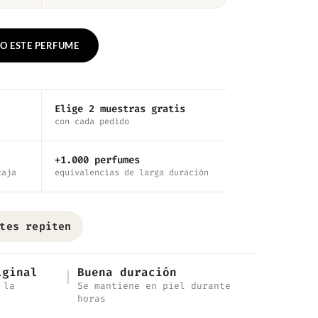
O ESTE PERFUME
Elige 2 muestras gratis
con cada pedido
+1.000 perfumes
caja
equivalencias de larga duración
tes repiten
iginal
Buena duración
 la
Se mantiene en piel durante
horas