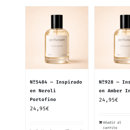
Nº5484 — Inspirado
Nº928 — In
en Neroli
en Amber I
Portofino
24,95
€
24,95
€
Añadir al
carrito