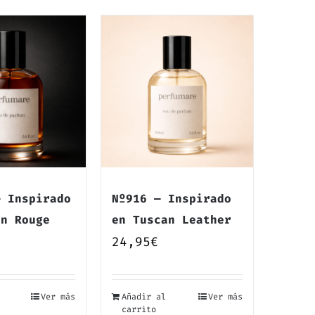
— Inspirado
Nº916 — Inspirado
in Rouge
en Tuscan Leather
24,95
€
Ver más
Añadir al
Ver más
carrito