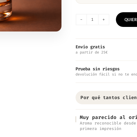
QUIER
Nº917
—
Inspirado
Envío gratis
a partir de 25€
en
Rose
Prueba sin riesgos
Prick
devolución fácil si no te en
cantidad
Por qué tantos clien
Muy parecido al or
Aroma reconocible desde
primera impresión