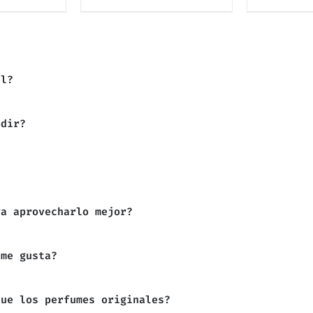
el?
edir?
ra aprovecharlo mejor?
 me gusta?
que los perfumes originales?