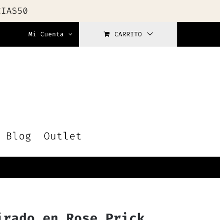
CIAS50
Mi Cuenta
CARRITO
Blog
Outlet
irado en Rose Prick