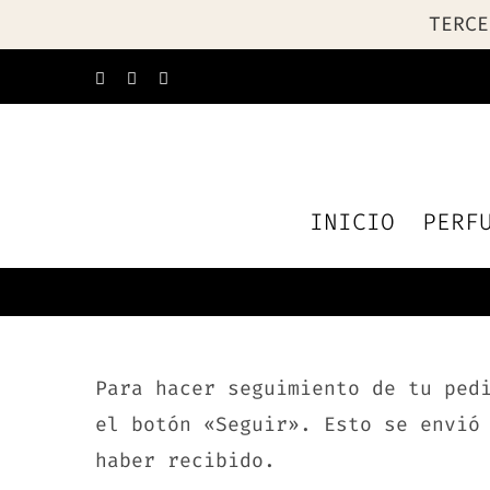
TERCE
Saltar
Facebook
Instagram
WhatsApp
al
contenido
INICIO
PERF
Para hacer seguimiento de tu ped
el botón «Seguir». Esto se envió
haber recibido.