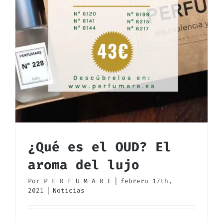
¿Qué es el OUD? El
aroma del lujo
Por
P E R F U M A R E
|
febrero 17th,
2021
|
Noticias