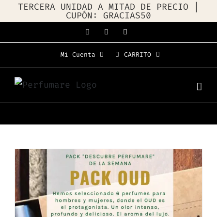
TERCERA UNIDAD A MITAD DE PRECIO |
CUPÓN: GRACIAS50
Saltar
Facebook
Instagram
WhatsApp
al
Mi Cuenta
CARRITO
contenido