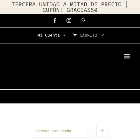
TERCERA UNIDAD A MITAD DE PRECIO |
CUPÓN: GRACIAS50
Saltar
Facebook
Instagram
WhatsApp
al
Mi Cuenta
CARRITO
contenido
Ordena por
Fecha