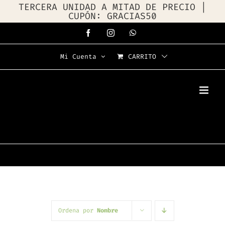
TERCERA UNIDAD A MITAD DE PRECIO |
CUPÓN: GRACIAS50
Saltar
Facebook
Instagram
WhatsApp
al
Mi Cuenta
CARRITO
contenido
Ordena por
Nombre