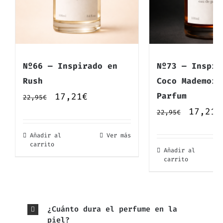
Nº66 — Inspirado en
Nº73 — Inspir
Rush
Coco Mademois
El
El
17,21
€
Parfum
22,95
€
El
17,21
€
precio
precio
22,95
€
precio
original
actual
Añadir al
Ver más
origin
era:
es:
carrito
Añadir al
era:
carrito
22,95€.
17,21€.
22,95€
¿Cuánto dura el perfume en la
piel?