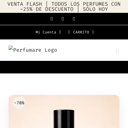
VENTA FLASH | TODOS LOS PERFUMES CON
-25% DE DESCUENTO | SÓLO HOY
Saltar
Facebook
Instagram
WhatsApp
al
Mi Cuenta
CARRITO
contenido
-70%