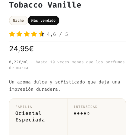
Tobacco Vanille
Nicho
Más vendido
4,6
/
5
24,95
€
0,22€/ml
· hasta 10 veces menos que los perfumes
de marca
Un aroma dulce y sofisticado que deja una
impresión duradera.
FAMILIA
INTENSIDAD
Oriental
●●●●○
Especiada