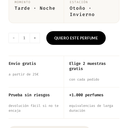
MOMENTO
ESTACIÓN
Tarde · Noche
Otoño ·
Invierno
QUIERO ESTE PERFUME
Nº196
—
Inspirado
Envío gratis
Elige 2 muestras
gratis
en
a partir de 25€
Tobacco
con cada pedido
Vanille
Prueba sin riesgos
+1.000 perfumes
cantidad
devolución fácil si no te
equivalencias de larga
encaja
duración