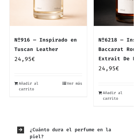
Nº916 — Inspirado en
Nº6218 — Insp
Tuscan Leather
Baccarat Roug
24,95
€
Extrait De Pa
24,95
€
Añadir al
Ver más
carrito
Añadir al
carrito
¿Cuánto dura el perfume en la
piel?