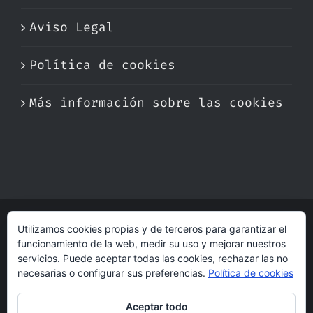
Aviso Legal
Política de cookies
Más información sobre las cookies
Utilizamos cookies propias y de terceros para garantizar el
© Copyright 2017 -
2026 | Perfumare
funcionamiento de la web, medir su uso y mejorar nuestros
| Derechos Reservados | Hecho con cariño
servicios. Puede aceptar todas las cookies, rechazar las no
por
dogleg
necesarias o configurar sus preferencias.
Política de cookies
Aceptar todo