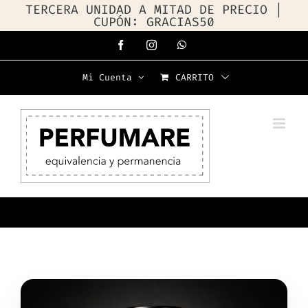
TERCERA UNIDAD A MITAD DE PRECIO |
CUPÓN: GRACIAS50
Saltar
Facebook
Instagram
WhatsApp
al
Mi Cuenta
CARRITO
contenido