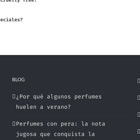
 cruelty free?
peciales?
BLOG
¿Por qué algunos perfumes
huelen a verano?
Perfumes con pera: la nota
a
jugosa que conquista la