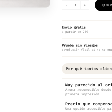
QUIER
Nº4155
—
Inspirado
Envío gratis
a partir de 25€
en
Fleur
Prueba sin riesgos
Musc
devolución fácil si no te en
Eau
De
Por qué tantos clien
Toilette
Florale
Muy parecido al or
Aroma reconocible desde
cantidad
primera impresión
Precio que compens
Una opción accesible pa