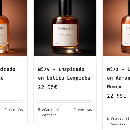
pirado
Nº74 — Inspirado
Nº71 — 
ce
en Lolita Lempicka
en Arma
22,95
€
Women
22,95
€
Ver más
Añadir al
Ver más
carrito
Añadir al
carrito