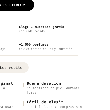
O ESTE PERFUME
Elige 2 muestras gratis
con cada pedido
+1.000 perfumes
caja
equivalencias de larga duración
tes repiten
iginal
Buena duración
 la
Se mantiene en piel durante
horas
a
Fácil de elegir
ra usar
Ideal incluso si compras sin