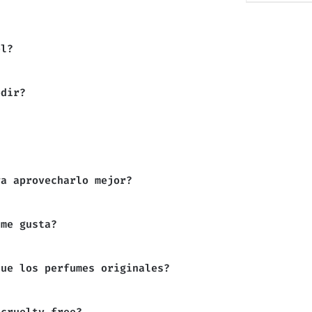
el?
edir?
ra aprovecharlo mejor?
 me gusta?
que los perfumes originales?