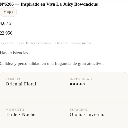
Nº6206 — Inspirado en Viva La Juicy Bowdacious
Mujer
4,6
/
5
22,95
€
0,22€/ml
· hasta 10 veces menos que los perfumes de marca
Hay existencias
Calidez y personalidad en una fragancia de gran atractivo.
FAMILIA
INTENSIDAD
Oriental Floral
●●●●○
MOMENTO
ESTACIÓN
Tarde · Noche
Otoño · Invierno