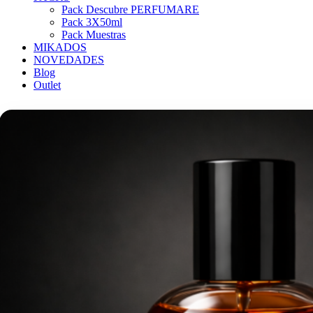
Pack Descubre PERFUMARE
Pack 3X50ml
Pack Muestras
MIKADOS
NOVEDADES
Blog
Outlet