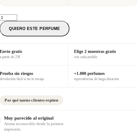
Nº6206
—
Inspirado
QUIERO ESTE PERFUME
en
Viva
La
Juicy
Envío gratis
Elige 2 muestras gratis
Bowdacious
a partir de 25€
con cada pedido
cantidad
Prueba sin riesgos
+1.000 perfumes
devolución fácil si no te encaja
equivalencias de larga duración
Por qué tantos clientes repiten
Muy parecido al original
Aroma reconocible desde la primera
impresión