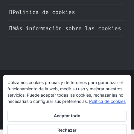
Política de cookies
Más información sobre las cookies
Utilizamos cookies propias y de terceros para garantizar el
© Copyright 2017 -
2026 | Perfumare
funcionamiento de la web, medir su uso y mejorar nuestros
| Derechos Reservados | Hecho con cariño
servicios. Puede aceptar todas las cookies, rechazar las no
por
dogleg
necesarias o configurar sus preferencias.
Política de cookies
Aceptar todo
Rechazar