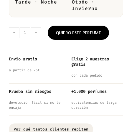
Tarde · Noche
Otoño ·
Invierno
QUIERO ESTE PERFUME
Nº6232
—
Inspirado
Envío gratis
Elige 2 muestras
gratis
en
a partir de 25€
Omnia
con cada pedido
Golden
Prueba sin riesgos
+1.000 perfumes
Citrine
devolución fácil si no te
equivalencias de larga
cantidad
encaja
duración
Por qué tantos clientes repiten