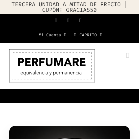
TERCERA UNIDAD A MITAD DE PRECIO |
CUPÓN: GRACIAS50
Saltar
Facebook
Instagram
WhatsApp
al
Mi Cuenta
CARRITO
contenido