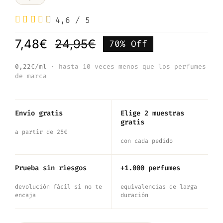
4,6
/
5
7,48
€
24,95
€
70% Off
El
El
precio
precio
0,22€/ml
· hasta 10 veces menos que los perfumes
de marca
original
actual
era:
es:
24,95€.
7,48€.
Envío gratis
Elige 2 muestras
gratis
a partir de 25€
con cada pedido
Prueba sin riesgos
+1.000 perfumes
devolución fácil si no te
equivalencias de larga
encaja
duración