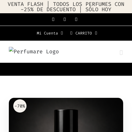
VENTA FLASH | TODOS LOS PERFUMES CON
-25% DE DESCUENTO | SÓLO HOY
Saltar
Facebook
Instagram
WhatsApp
al
Mi Cuenta
CARRITO
contenido
-70%