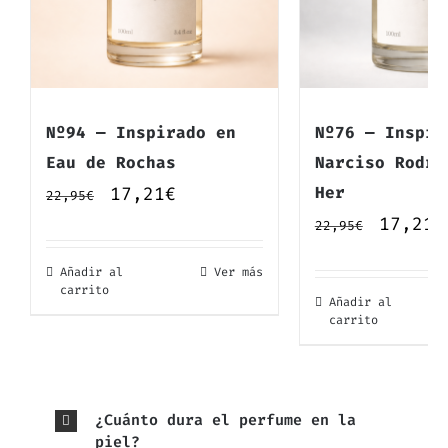
Nº94 — Inspirado en
Nº76 — Inspir
Eau de Rochas
Narciso Rodri
El
El
17,21
€
Her
22,95
€
El
17,21
€
precio
precio
22,95
€
precio
original
actual
Añadir al
Ver más
origin
era:
es:
carrito
Añadir al
era:
carrito
22,95€.
17,21€.
22,95€
¿Cuánto dura el perfume en la
piel?