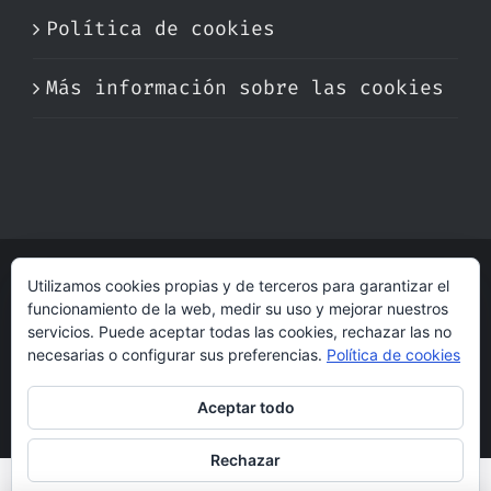
Política de cookies
Más información sobre las cookies
Utilizamos cookies propias y de terceros para garantizar el
© Copyright 2017 -
2026 | Perfumare
funcionamiento de la web, medir su uso y mejorar nuestros
| Derechos Reservados | Hecho con cariño
servicios. Puede aceptar todas las cookies, rechazar las no
por
dogleg
necesarias o configurar sus preferencias.
Política de cookies
Aceptar todo
Rechazar