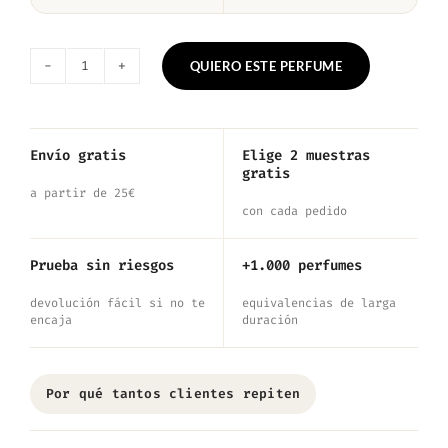
QUIERO ESTE PERFUME
Nº801
—
Inspirado
Envío gratis
Elige 2 muestras
gratis
en
a partir de 25€
Oud
con cada pedido
&
Prueba sin riesgos
+1.000 perfumes
Bergamot
devolución fácil si no te
equivalencias de larga
cantidad
encaja
duración
Por qué tantos clientes repiten