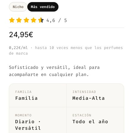
Nicho
Más vendido
4,6
/
5
24,95
€
0,22€/ml
· hasta 10 veces menos que los perfumes
de marca
Sofisticado y versátil, ideal para
acompañarte en cualquier plan.
FAMILIA
INTENSIDAD
Familia
Media-Alta
MOMENTO
ESTACIÓN
Diario ·
Todo el año
Versátil